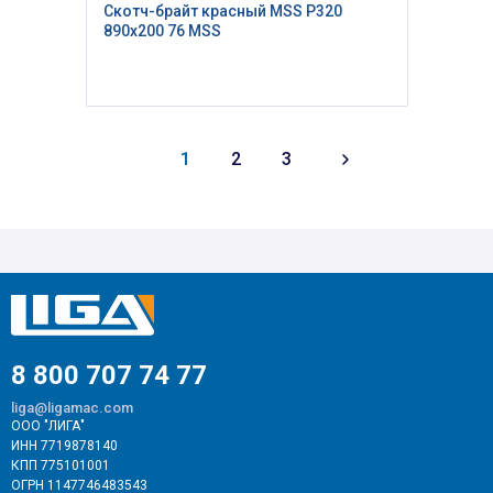
Скотч-брайт красный MSS P320
890х200 76 MSS
1
2
3
8 800 707 74 77
liga@ligamac.com
ООО "ЛИГА"
ИНН 7719878140
КПП 775101001
ОГРН 1147746483543