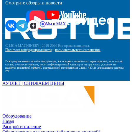
Смотрите обзоры и новости
Мы в MAX
© LIGA MACHINERY | 2019-2026 Все права защищены.
Политики конфиденциальности
и
пользовательского соглашения
Вся представленная на сайте информация, касающаяся технических характеристик, наличия на
складе, стоимости товаров, носит информационный характер и ни при каких условиях не
является публичной офертой, определяемой положениями Статьи 437(2) Гражданского кодекса
РФ
АУТЛЕТ | СНИЖАЕМ ЦЕНЫ
Оборудование
Назад
Раскрой и пиление
Оборудование для кромки (облицовки кромкой)