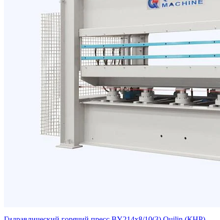
Гидравлический горячий пресс BY214x8/10(3) Quilin (КНР)