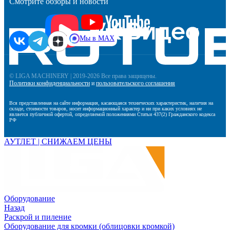
Смотрите обзоры и новости
Мы в MAX
© LIGA MACHINERY | 2019-2026 Все права защищены.
Политики конфиденциальности
и
пользовательского соглашения
Вся представленная на сайте информация, касающаяся технических характеристик, наличия на
складе, стоимости товаров, носит информационный характер и ни при каких условиях не
является публичной офертой, определяемой положениями Статьи 437(2) Гражданского кодекса
РФ
АУТЛЕТ | СНИЖАЕМ ЦЕНЫ
Оборудование
Назад
Раскрой и пиление
Оборудование для кромки (облицовки кромкой)