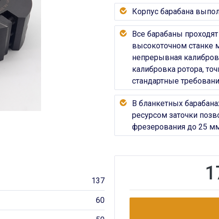
Корпус барабана выпол
Все барабаны проходят
высокоточном станке м
непрерывная калибровк
калибровка ротора, то
стандартные требования
В бланкетных барабан
ресурсом заточки позв
фрезерования до 25 мм
1
137
60