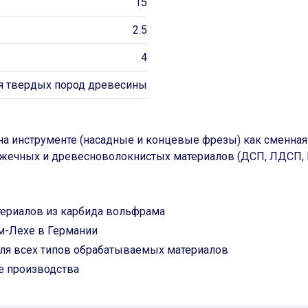
15
2.5
4
я твердых пород древесины
а инструменте (насадные и концевые фрезы) как сменная
ечных и древесноволокнистых материалов (ДСП, ЛДСП, М
териалов из карбида вольфрама
м-Лехе в Германии
ля всех типов обрабатываемых материалов
е производства