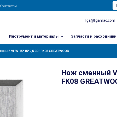
Контакты
liga@ligamac.com
Инструмент и материалы
Запчасти и расходники
енный VHW 15*15*2,5 30° FK08 GREATWOOD
Нож сменный V
FK08 GREATWO