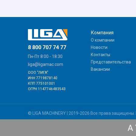
Компания
О компании
8 800 707 74 77
Новости
Контакты
Пн-Пт 8:00 - 18:30
Представительства
liga@ligamac.com
Вакансии
ООО "ЛИГА"
ИНН 7719878140
КПП 775101001
ОГРН 1147746483543
© LIGA MACHINERY | 2019-2026 Все права защищены.
Вся представленная на сайте информация, касающаяся те
А
является публичной офертой, определяемой положениям