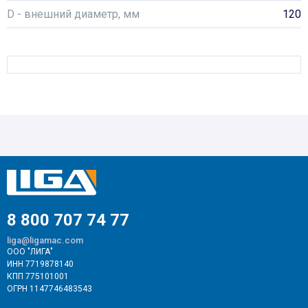
D - внешний диаметр, мм
120
8 800 707 74 77
liga@ligamac.com
ООО "ЛИГА"
ИНН 7719878140
КПП 775101001
ОГРН 1147746483543