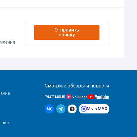
Отправить
заявку
омления
Смотрите обзоры и новости
вание
Мы в MAX
ение