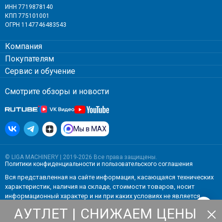
ИНН 7719878140
КПП 775101001
ОГРН 1147746483543
Компания
Покупателям
Сервис и обучение
Смотрите обзоры и новости
Мы в MAX
© LIGA MACHINERY | 2019-2026 Все права защищены.
Политики конфиденциальности
и
пользовательского соглашения
Вся представленная на сайте информация, касающаяся технических
характеристик, наличия на складе, стоимости товаров, носит
информационный характер и ни при каких условиях не является
публичной офертой, определяемой положениями Статьи 437(2)
АУТЛЕТ | СНИЖАЕМ ЦЕНЫ
Гражданского кодекса РФ