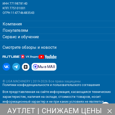
ИНН 7719878140
КПП 775101001
ОГРН 1147746483543
Компания
Покупателям
Сервис и обучение
Смотрите обзоры и новости
Мы в MAX
© LIGA MACHINERY | 2019-2026 Все права защищены.
Политики конфиденциальности
и
пользовательского соглашения
Вся представленная на сайте информация, касающаяся технических
характеристик, наличия на складе, стоимости товаров, носит
информационный характер и ни при каких условиях не является
публичной офертой, определяемой положениями Статьи 437(2)
АУТЛЕТ | СНИЖАЕМ ЦЕНЫ
Гражданского кодекса РФ