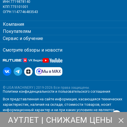
ИНН 7719878140
КПП 775101001
ОГРН 1147746483543
Компания
Покупателям
Сервис и обучение
Смотрите обзоры и новости
Мы в MAX
© LIGA MACHINERY | 2019-2026 Все права защищены.
Политики конфиденциальности
и
пользовательского соглашения
Вся представленная на сайте информация, касающаяся технических
характеристик, наличия на складе, стоимости товаров, носит
информационный характер и ни при каких условиях не является
публичной офертой, определяемой положениями Статьи 437(2)
АУТЛЕТ | СНИЖАЕМ ЦЕНЫ
Гражданского кодекса РФ