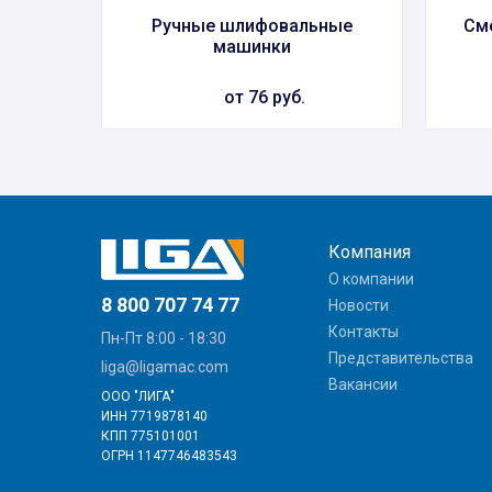
Ручные шлифовальные
См
машинки
от 76 руб.
Компания
О компании
8 800 707 74 77
Новости
Контакты
Пн-Пт 8:00 - 18:30
Представительства
liga@ligamac.com
Вакансии
ООО "ЛИГА"
ИНН 7719878140
КПП 775101001
ОГРН 1147746483543