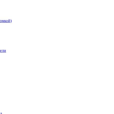
омкой)
бели
а