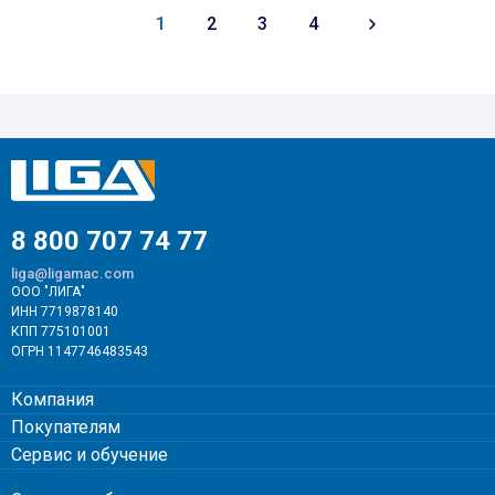
1
2
3
4
8 800 707 74 77
liga@ligamac.com
ООО "ЛИГА"
ИНН 7719878140
КПП 775101001
ОГРН 1147746483543
Компания
Покупателям
Сервис и обучение