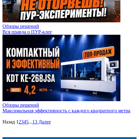
Обзоры решений
Вся правда о ПУР-клее
Обзоры решений
Максимальная эффективность с каждого квадратного метра
Назад
1
2
3
4
5
...
13
Далее