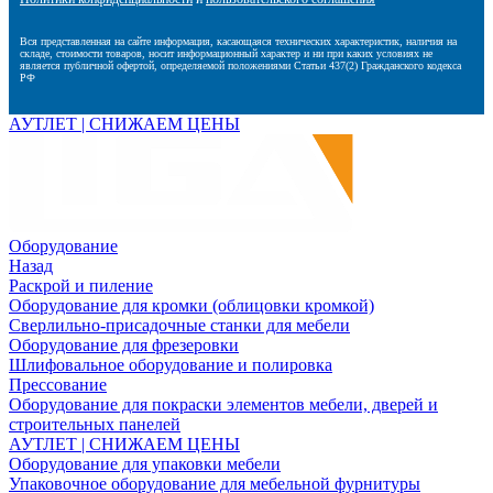
Вся представленная на сайте информация, касающаяся технических характеристик, наличия на
складе, стоимости товаров, носит информационный характер и ни при каких условиях не
является публичной офертой, определяемой положениями Статьи 437(2) Гражданского кодекса
РФ
АУТЛЕТ | СНИЖАЕМ ЦЕНЫ
Оборудование
Назад
Раскрой и пиление
Оборудование для кромки (облицовки кромкой)
Сверлильно-присадочные станки для мебели
Оборудование для фрезеровки
Шлифовальное оборудование и полировка
Прессование
Оборудование для покраски элементов мебели, дверей и
строительных панелей
АУТЛЕТ | СНИЖАЕМ ЦЕНЫ
Оборудование для упаковки мебели
Упаковочное оборудование для мебельной фурнитуры