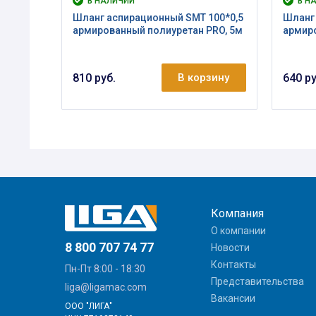
В НАЛИЧИИ
В Н
Шланг аспирационный SMT 100*0,5
Шланг 
армированный полиуретан PRO, 5м
армиро
810 руб.
В корзину
640 ру
Компания
О компании
8 800 707 74 77
Новости
Контакты
Пн-Пт 8:00 - 18:30
Представительства
liga@ligamac.com
Вакансии
ООО "ЛИГА"