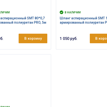
АЛИЧИИ
В НАЛИЧИИ
аспирационный SMT 80*0,7
Шланг аспирационный SMT 1
ванный полиуретан PRO, 5м
армированный полиуретан P
б.
В корзину
1 050 руб.
В кор