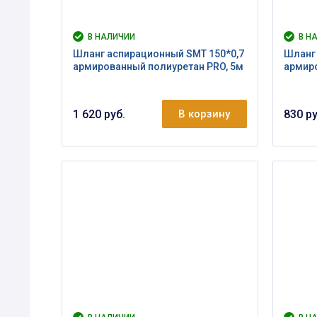
В НАЛИЧИИ
В Н
Шланг аспирационный SMT 150*0,7
Шланг 
армированный полиуретан PRO, 5м
армиро
1 620 руб.
В корзину
830 ру