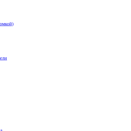
омкой)
бели
а