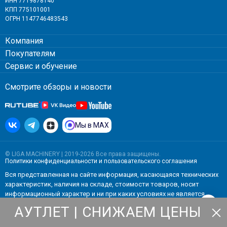
ИНН 7719878140
КПП 775101001
ОГРН 1147746483543
Компания
Покупателям
Сервис и обучение
Смотрите обзоры и новости
Мы в MAX
© LIGA MACHINERY | 2019-2026 Все права защищены.
Политики конфиденциальности
и
пользовательского соглашения
Вся представленная на сайте информация, касающаяся технических
характеристик, наличия на складе, стоимости товаров, носит
информационный характер и ни при каких условиях не является
публичной офертой, определяемой положениями Статьи 437(2)
АУТЛЕТ | СНИЖАЕМ ЦЕНЫ
Гражданского кодекса РФ