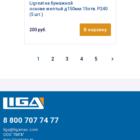
Ligreat на бумажной
основе желтый д150мм 15отв. Р240
(5 шт.)
В корзину
200 руб.
1
2
3
4
5
8 800 707 74 77
liga@ligamac.com
ООО "ЛИГА"