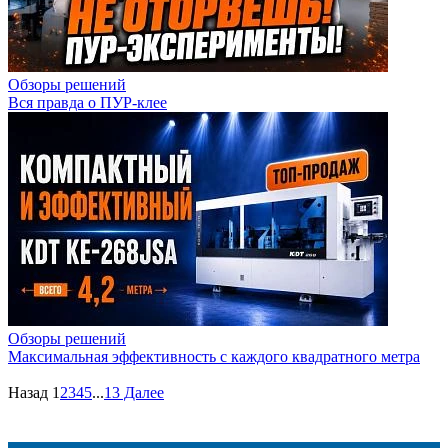
Обзоры решений
Вся правда о ПУР-клее
Обзоры решений
Максимальная эффективность с каждого квадратного метра
Назад
1
2
3
4
5
...
13
Далее