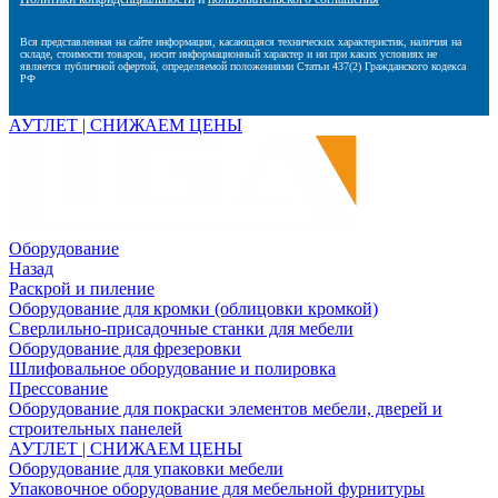
Вся представленная на сайте информация, касающаяся технических характеристик, наличия на
складе, стоимости товаров, носит информационный характер и ни при каких условиях не
является публичной офертой, определяемой положениями Статьи 437(2) Гражданского кодекса
РФ
АУТЛЕТ | СНИЖАЕМ ЦЕНЫ
Оборудование
Назад
Раскрой и пиление
Оборудование для кромки (облицовки кромкой)
Сверлильно-присадочные станки для мебели
Оборудование для фрезеровки
Шлифовальное оборудование и полировка
Прессование
Оборудование для покраски элементов мебели, дверей и
строительных панелей
АУТЛЕТ | СНИЖАЕМ ЦЕНЫ
Оборудование для упаковки мебели
Упаковочное оборудование для мебельной фурнитуры