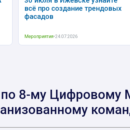
А
19 марта в Пензе! Цвет
30 июля в Ижевске узнайте
настроения - RichFruits.
всё про создание трендовых
за
Добавьте краски фасадам и
фасадов
плитным материалам
Мероприятия
Мероприятия
11.03.2025
24.07.2026
 по 8-му Цифровому
ганизованному коман