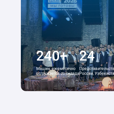
240+
24
Машин, ежемесячно
Представительств
отгружается со склада
России, Узбекиста