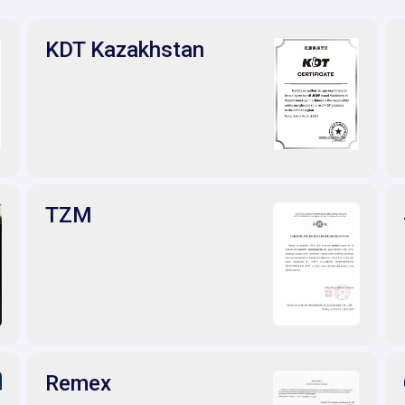
KDT Kazakhstan
TZM
Remex