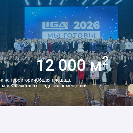
2
12 000 м
а на территории
Общая площадь
на и Казахстана
складских помещений