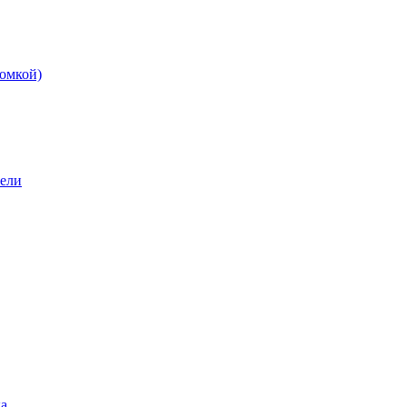
омкой)
бели
а