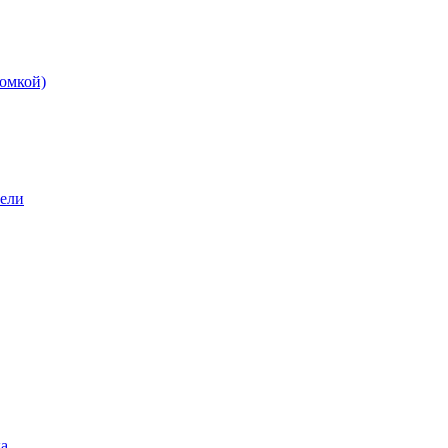
омкой)
бели
а