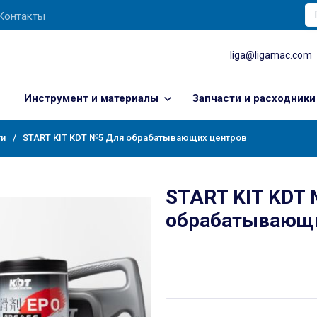
Контакты
liga@ligamac.com
Инструмент и материалы
Запчасти и расходники
ти
START KIT KDT №5 Для обрабатывающих центров
START KIT KDT
обрабатывающи