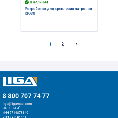
В НАЛИЧИИ
Устройство для крепления патронов
ISO30
1
2
8 800 707 74 77
liga@ligamac.com
ООО "ЛИГА"
ИНН 7719878140
КПП 775101001