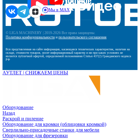
Мы в MAX
© LIGA MACHINERY | 2019-2026 Все права защищены.
Политики конфиденциальности
и
пользовательского соглашения
Вся представленная на сайте информация, касающаяся технических характеристик, наличия на
складе, стоимости товаров, носит информационный характер и ни при каких условиях не
является публичной офертой, определяемой положениями Статьи 437(2) Гражданского кодекса
РФ
АУТЛЕТ | СНИЖАЕМ ЦЕНЫ
Оборудование
Назад
Раскрой и пиление
Оборудование для кромки (облицовки кромкой)
Сверлильно-присадочные станки для мебели
Оборудование для фрезеровки