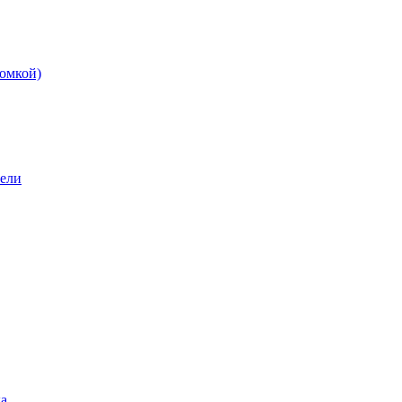
омкой)
бели
а