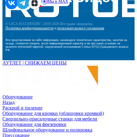
Мы в MAX
© LIGA MACHINERY | 2019-2026 Все права защищены.
Политики конфиденциальности
и
пользовательского соглашения
Вся представленная на сайте информация, касающаяся технических характеристик, наличия на
складе, стоимости товаров, носит информационный характер и ни при каких условиях не
является публичной офертой, определяемой положениями Статьи 437(2) Гражданского кодекса
РФ
АУТЛЕТ | СНИЖАЕМ ЦЕНЫ
Оборудование
Назад
Раскрой и пиление
Оборудование для кромки (облицовки кромкой)
Сверлильно-присадочные станки для мебели
Оборудование для фрезеровки
Шлифовальное оборудование и полировка
Прессование