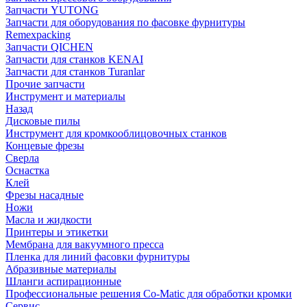
Запчасти YUTONG
Запчасти для оборудования по фасовке фурнитуры
Remexpacking
Запчасти QICHEN
Запчасти для станков KENAI
Запчасти для станков Turanlar
Прочие запчасти
Инструмент и материалы
Назад
Дисковые пилы
Инструмент для кромкооблицовочных станков
Концевые фрезы
Сверла
Оснастка
Клей
Фрезы насадные
Ножи
Масла и жидкости
Принтеры и этикетки
Мембрана для вакуумного пресса
Пленка для линий фасовки фурнитуры
Абразивные материалы
Шланги аспирационные
Профессиональные решения Co-Matic для обработки кромки
Сервис