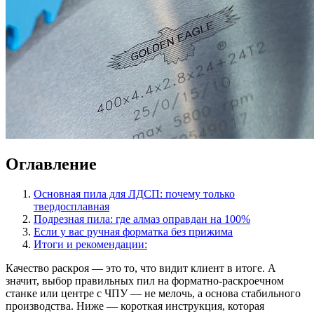
Оглавление
Основная пила для ЛДСП: почему только
твердосплавная
Подрезная пила: где алмаз оправдан на 100%
Если у вас ручная форматка без прижима
Итоги и рекомендации:
Качество раскроя — это то, что видит клиент в итоге. А
значит, выбор правильных пил на форматно-раскроечном
станке или центре с ЧПУ — не мелочь, а основа стабильного
производства. Ниже — короткая инструкция, которая