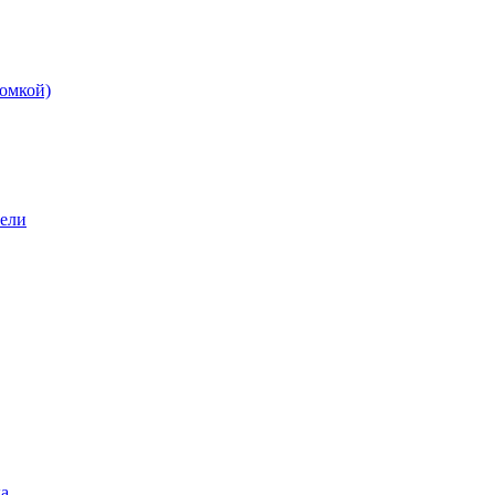
омкой)
бели
а