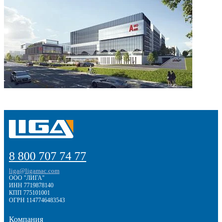
8 800 707 74 77
liga@ligamac.com
ООО "ЛИГА"
ИНН 7719878140
КПП 775101001
ОГРН 1147746483543
Компания