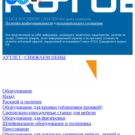
© LIGA MACHINERY | 2019-2026 Все права защищены.
Политики конфиденциальности
и
пользовательского соглашения
Вся представленная на сайте информация, касающаяся технических характеристик, наличия на
складе, стоимости товаров, носит информационный характер и ни при каких условиях не
является публичной офертой, определяемой положениями Статьи 437(2) Гражданского кодекса
РФ
АУТЛЕТ | СНИЖАЕМ ЦЕНЫ
Оборудование
Назад
Раскрой и пиление
Оборудование для кромки (облицовки кромкой)
Сверлильно-присадочные станки для мебели
Оборудование для фрезеровки
Шлифовальное оборудование и полировка
Прессование
Оборудование для покраски элементов мебели, дверей и