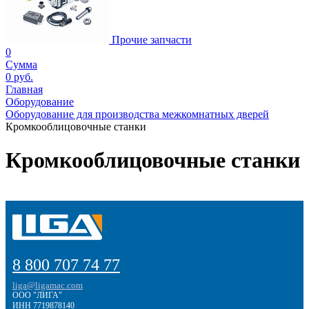
Прочие запчасти
0
Сумма
0 руб.
Главная
Оборудование
Оборудование для производства межкомнатных дверей
Кромкооблицовочные станки
Кромкооблицовочные станки
8 800 707 74 77
liga@ligamac.com
ООО "ЛИГА"
ИНН 7719878140