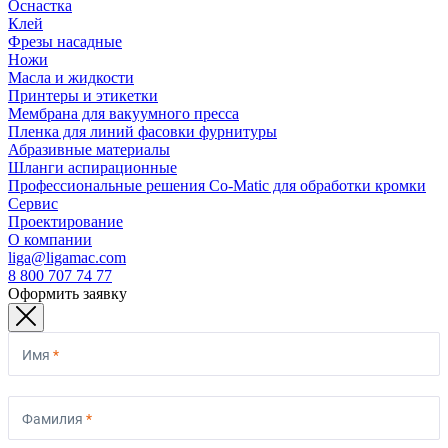
Оснастка
Клей
Фрезы насадные
Ножи
Масла и жидкости
Принтеры и этикетки
Мембрана для вакуумного пресса
Пленка для линий фасовки фурнитуры
Абразивные материалы
Шланги аспирационные
Профессиональные решения Co-Matic для обработки кромки
Сервис
Проектирование
О компании
liga@ligamac.com
8 800 707 74 77
Оформить заявку
Имя
*
Фамилия
*