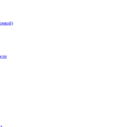
омкой)
бели
а