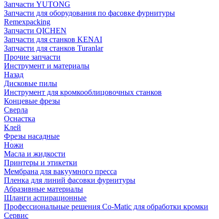
Запчасти YUTONG
Запчасти для оборудования по фасовке фурнитуры
Remexpacking
Запчасти QICHEN
Запчасти для станков KENAI
Запчасти для станков Turanlar
Прочие запчасти
Инструмент и материалы
Назад
Дисковые пилы
Инструмент для кромкооблицовочных станков
Концевые фрезы
Сверла
Оснастка
Клей
Фрезы насадные
Ножи
Масла и жидкости
Принтеры и этикетки
Мембрана для вакуумного пресса
Пленка для линий фасовки фурнитуры
Абразивные материалы
Шланги аспирационные
Профессиональные решения Co-Matic для обработки кромки
Сервис