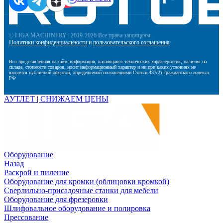
© LIGA MACHINERY | 2019-2026 Все права защищены.
Политики конфиденциальности
и
пользовательского соглашения
Вся представленная на сайте информация, касающаяся технических характеристик, наличия на
складе, стоимости товаров, носит информационный характер и ни при каких условиях не
является публичной офертой, определяемой положениями Статьи 437(2) Гражданского кодекса
РФ
АУТЛЕТ | СНИЖАЕМ ЦЕНЫ
Оборудование
Назад
Раскрой и пиление
Оборудование для кромки (облицовки кромкой)
Сверлильно-присадочные станки для мебели
Оборудование для фрезеровки
Шлифовальное оборудование и полировка
Прессование