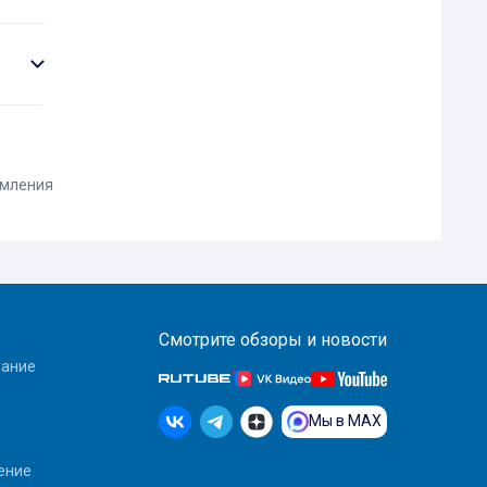
омления
Смотрите обзоры и новости
вание
Мы в MAX
ение