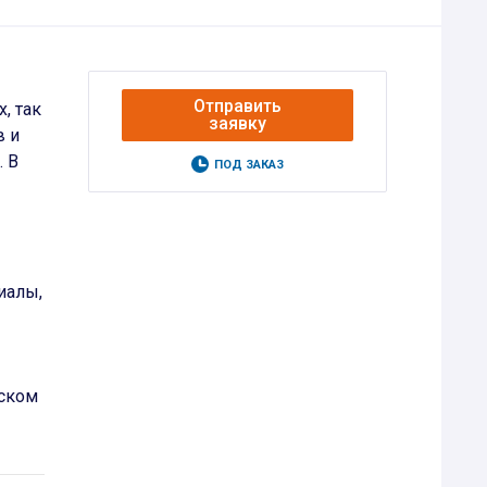
Отправить
, так
заявку
в и
. В
ПОД ЗАКАЗ
иалы,
уском