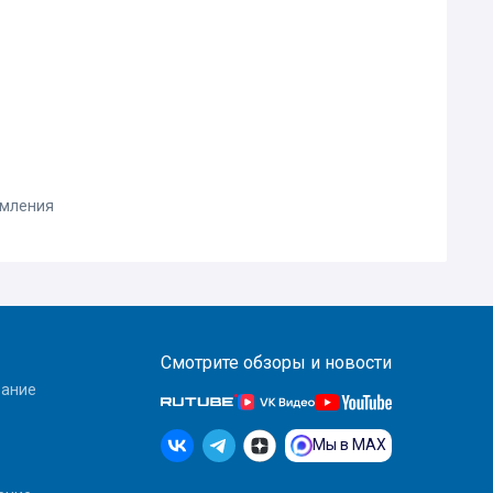
омления
Смотрите обзоры и новости
вание
Мы в MAX