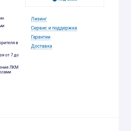
ин
Лизинг
ми
Cервис и поддержка
Гарантии
орителя в
Доставка
я от 7 до
сения ЛКМ
осами