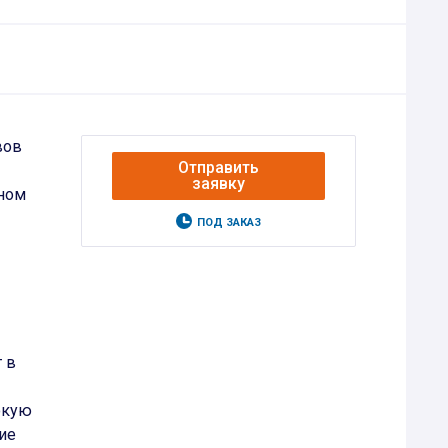
вов
Отправить
заявку
оном
ПОД ЗАКАЗ
 в
окую
ие