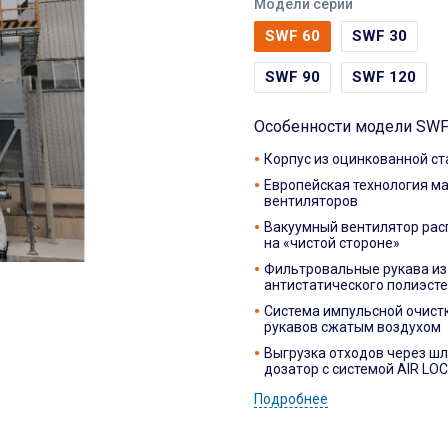
Модели серии
SWF 60
SWF 30
SWF 90
SWF 120
Особенности модели SWF
Корпус из оцинкованной ст
Европейская технология м
вентиляторов
Вакуумный вентилятор ра
на «чистой стороне»
Фильтровальные рукава из
антистатического полиэст
Система импульсной очист
рукавов сжатым воздухом
Выгрузка отходов через ш
дозатор с системой AIR LO
Подробнее