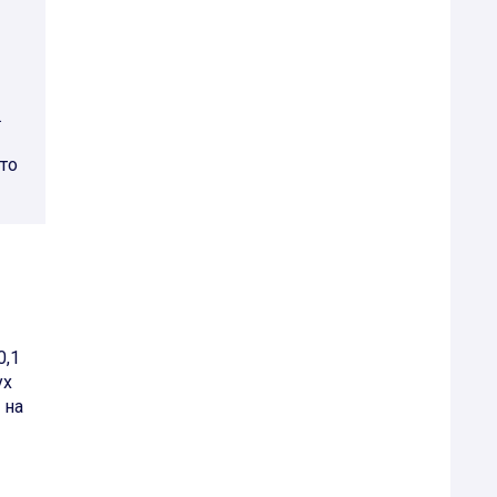
.
то
0,1
ух
 на