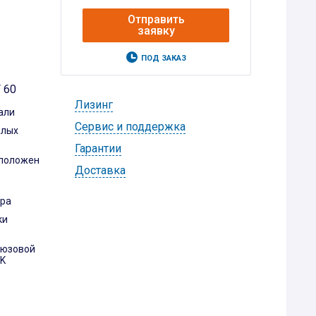
Отправить
заявку
ПОД ЗАКАЗ
 60
Лизинг
али
Cервис и поддержка
алых
Гарантии
сположен
Доставка
ера
ки
люзовой
CK