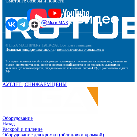
Смотрите обзоры и новости
Мы в MAX
© LIGA MACHINERY | 2019-2026 Все права защищены.
Политики конфиденциальности
и
пользовательского соглашения
Вся представленная на сайте информация, касающаяся технических характеристик, наличия на
складе, стоимости товаров, носит информационный характер и ни при каких условиях не
является публичной офертой, определяемой положениями Статьи 437(2) Гражданского кодекса
РФ
АУТЛЕТ | СНИЖАЕМ ЦЕНЫ
Оборудование
Назад
Раскрой и пиление
Оборудование для кромки (облицовки кромкой)