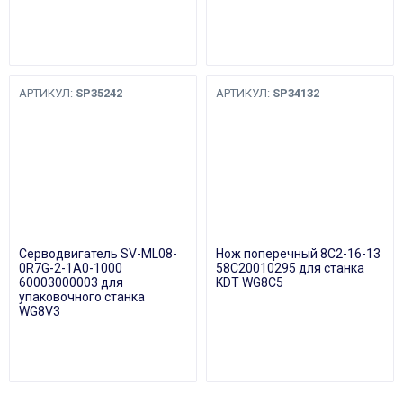
АРТИКУЛ:
SP35242
АРТИКУЛ:
SP34132
Серводвигатель SV-ML08-
Нож поперечный 8C2-16-13
0R7G-2-1A0-1000
58C20010295 для станка
60003000003 для
KDT WG8C5
упаковочного станка
WG8V3