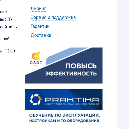
Лизинг
ание
Cервис и поддержка
ы c ПУ
Гарантии
ной пилы
Доставка
езной
- 12 шт.