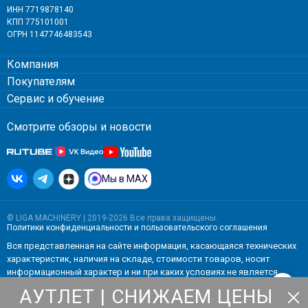
ИНН 7719878140
КПП 775101001
ОГРН 1147746483543
Компания
Покупателям
Сервис и обучение
Смотрите обзоры и новости
Мы в MAX
© LIGA MACHINERY | 2019-2026 Все права защищены.
Политики конфиденциальности
и
пользовательского соглашения
Вся представленная на сайте информация, касающаяся технических
характеристик, наличия на складе, стоимости товаров, носит
информационный характер и ни при каких условиях не является
публичной офертой, определяемой положениями Статьи 437(2)
АУТЛЕТ | СНИЖАЕМ ЦЕНЫ
Гражданского кодекса РФ