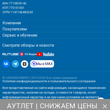
ИНН 7719878140
КПП 775101001
ОГРН 1147746483543
Компания
Покупателям
Сервис и обучение
Смотрите обзоры и новости
Мы в MAX
© LIGA MACHINERY | 2019-2026 Все права защищены.
Политики конфиденциальности
и
пользовательского соглашения
Вся представленная на сайте информация, касающаяся технических
характеристик, наличия на складе, стоимости товаров, носит
информационный характер и ни при каких условиях не является
публичной офертой, определяемой положениями Статьи 437(2)
АУТЛЕТ | СНИЖАЕМ ЦЕНЫ
Гражданского кодекса РФ