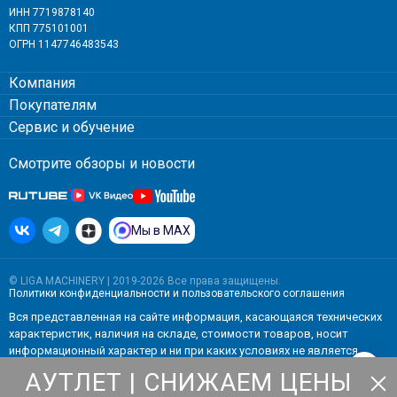
ИНН 7719878140
КПП 775101001
ОГРН 1147746483543
Компания
Покупателям
Сервис и обучение
Смотрите обзоры и новости
Мы в MAX
© LIGA MACHINERY | 2019-2026 Все права защищены.
Политики конфиденциальности
и
пользовательского соглашения
Вся представленная на сайте информация, касающаяся технических
характеристик, наличия на складе, стоимости товаров, носит
информационный характер и ни при каких условиях не является
публичной офертой, определяемой положениями Статьи 437(2)
АУТЛЕТ | СНИЖАЕМ ЦЕНЫ
Гражданского кодекса РФ