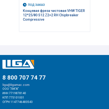
ПОД ЗАКАЗ
Концевая фреза чистовая VHW TIGER
12*25/80 S12 Z2+2 RH Сhipbreaker
Compressive
8 800 707 74 77
liga@ligamac.com
ООО "ЛИГА"
ИНН 7719878140
КПП 775101001
ОГРН 1147746483543