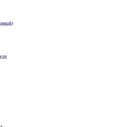
омкой)
бели
а