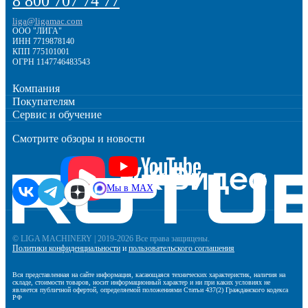
8 800 707 74 77
liga@ligamac.com
ООО "ЛИГА"
ИНН 7719878140
КПП 775101001
ОГРН 1147746483543
Компания
Покупателям
Сервис и обучение
Смотрите обзоры и новости
Мы в MAX
© LIGA MACHINERY | 2019-2026 Все права защищены.
Политики конфиденциальности
и
пользовательского соглашения
Вся представленная на сайте информация, касающаяся технических характеристик, наличия на
складе, стоимости товаров, носит информационный характер и ни при каких условиях не
является публичной офертой, определяемой положениями Статьи 437(2) Гражданского кодекса
РФ