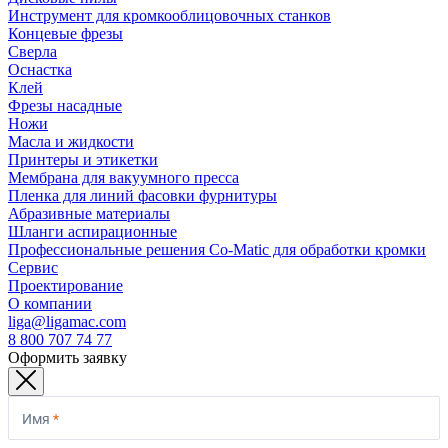
Инструмент для кромкооблицовочных станков
Концевые фрезы
Сверла
Оснастка
Клей
Фрезы насадные
Ножи
Масла и жидкости
Принтеры и этикетки
Мембрана для вакуумного пресса
Пленка для линий фасовки фурнитуры
Абразивные материалы
Шланги аспирационные
Профессиональные решения Co-Matic для обработки кромки
Сервис
Проектирование
О компании
liga@ligamac.com
8 800 707 74 77
Оформить заявку
Имя
*