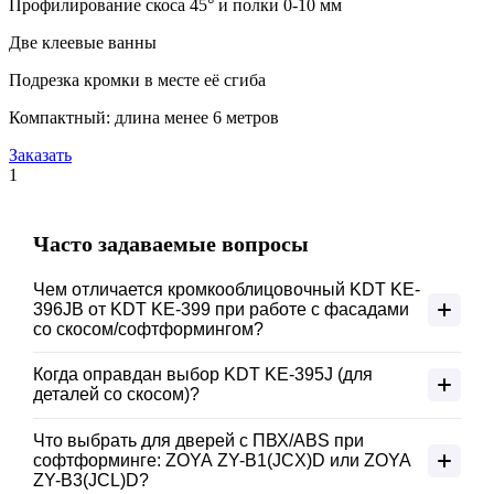
Профилирование скоса 45° и полки 0-10 мм
Две клеевые ванны
Подрезка кромки в месте её сгиба
Компактный: длина менее 6 метров
Заказать
1
Часто задаваемые вопросы
Чем отличается кромкооблицовочный KDT KE-
396JB от KDT KE-399 при работе с фасадами
со скосом/софтформингом?
KE-396JB — удобнее для частых переналадок: больше
Когда оправдан выбор KDT KE-395J (для
автоматизации по узлам и точная установка рабочих
деталей со скосом)?
агрегатов по рецептам.
Когда нужен стабильный результат по скосам и фасадам без
KE-399 — приоритет производительности: выше скорость
Что выбрать для дверей с ПВХ/ABS при
лишних перехватов: станок рассчитан на обработку
подачи и расширенные опции финиша (скругление,
софтформинге: ZOYA ZY-B1(JCX)D или ZOYA
деталей с углами/профилями в один проход. Меньше
ZY-B3(JCL)D?
циклевка, полировка).