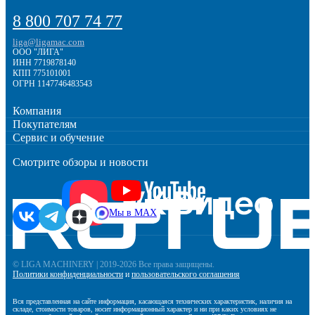
ТО; удалённая диагностика контроллера/ЧПУ желательна.
8 800 707 74 77
Регулярная профилактика клеевого узла (особенно ПУР)
продлевает ресурс и снижает брак.
liga@ligamac.com
ООО "ЛИГА"
ИНН 7719878140
КПП 775101001
ОГРН 1147746483543
Компания
Покупателям
Сервис и обучение
Смотрите обзоры и новости
Мы в MAX
© LIGA MACHINERY | 2019-2026 Все права защищены.
Политики конфиденциальности
и
пользовательского соглашения
Вся представленная на сайте информация, касающаяся технических характеристик, наличия на
складе, стоимости товаров, носит информационный характер и ни при каких условиях не