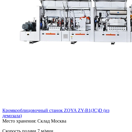
Кромкооблицовочный станок ZOYA ZY-B1(JC)D (из
демозала)
Место хранения: Склад Москва
Скорость подачи 7 м/мин