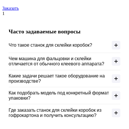
Заказать
1
Часто задаваемые вопросы
Что такое станок для склейки коробок?
Это оборудование автоматически формирует картонную
Чем машина для фальцовки и склейки
тару из плоских заготовок, соединяя боковые стенки
отличается от обычного клеевого аппарата?
клеевым швом. Оно применяется на мебельных и дверных
Дополнительно выполняется загиб боковых клапанов
производствах для подготовки упаковки под готовую
Какие задачи решает такое оборудование на
заготовки перед соединением швов, что делает тару
продукцию.
производстве?
прочнее. Такое решение подходит для производства
Оно обеспечивает высокую скорость сборки, равномерное
картонных коробок повышенной жесткости под мебельную
Как подобрать модель под конкретный формат
нанесение клея и надёжную фиксацию швов. Готовые
фурнитуру.
упаковки?
коробки получаются ровными и прочными, а коробки
При выборе учитываются размеры будущей коробки,
поступают на упаковку сразу после выхода со станка.
Где заказать станок для склейки коробок из
толщина картона и производительность линии.
гофрокартона и получить консультацию?
Менеджеры «ЛИГА» помогут подобрать станок под объёмы
Оформить заказ можно на сайте «ЛИГА» или по телефону
выпуска мебели.