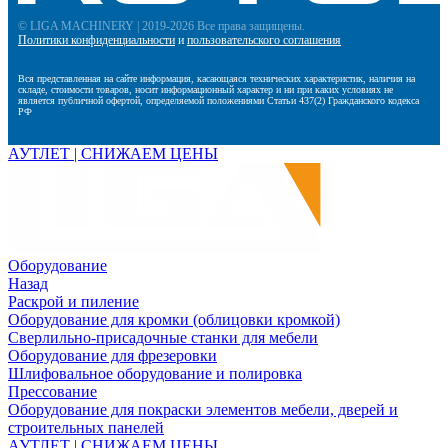
© LIGA MACHINERY | 2019-2026 Все права защищены.
Политики конфиденциальности
и
пользовательского соглашения
Вся представленная на сайте информация, касающаяся технических характеристик, наличия на
складе, стоимости товаров, носит информационный характер и ни при каких условиях не
является публичной офертой, определяемой положениями Статьи 437(2) Гражданского кодекса
РФ
АУТЛЕТ | СНИЖАЕМ ЦЕНЫ
Оборудование
Назад
Раскрой и пиление
Оборудование для кромки (облицовки кромкой)
Сверлильно-присадочные станки для мебели
Оборудование для фрезеровки
Шлифовальное оборудование и полировка
Прессование
Оборудование для покраски элементов мебели, дверей и
строительных панелей
АУТЛЕТ | СНИЖАЕМ ЦЕНЫ