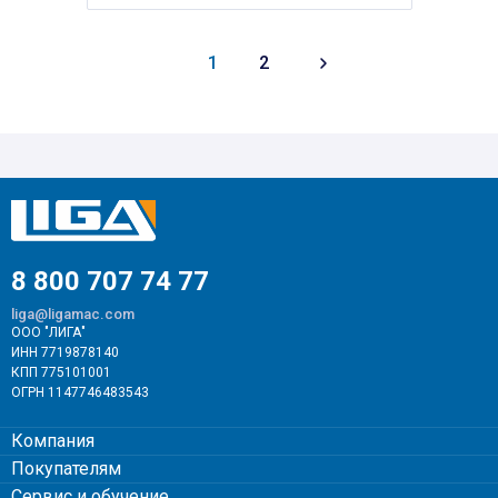
1
2
8 800 707 74 77
liga@ligamac.com
ООО "ЛИГА"
ИНН 7719878140
КПП 775101001
ОГРН 1147746483543
Компания
Покупателям
Сервис и обучение