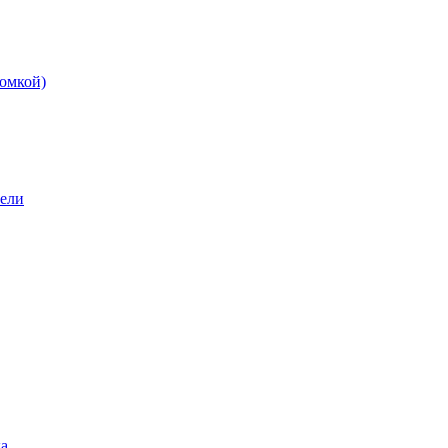
омкой)
бели
а